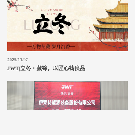
2025/11/07
JWT|立冬・藏锋，以匠心铸良品