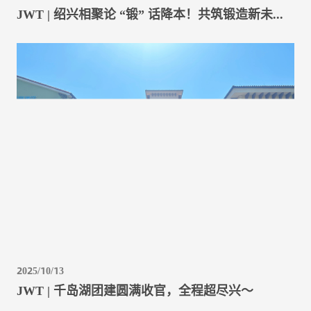
JWT | 绍兴相聚论 “锻” 话降本！共筑锻造新未来！
2025/10/13
JWT | 千岛湖团建圆满收官，全程超尽兴～